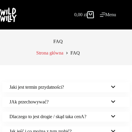
Przejdź
do
treści
0,00
zł
Menu
Koszyk
FAQ
Strona główna
FAQ
Jaki jest termin przydatności?
JAk przechowywać?
Dlaczego to jest drogie / skąd taka cenA?
Jak jeść i co można z tym zrobić?