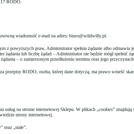
t. 17 RODO.
tosowną wiadomość e-mail na adres: biuro@wildwilly.pl.
m z powyższych praw, Administrator spełnia żądanie albo odmawia jego
er żądania lub liczbę żądań – Administrator nie będzie mógł spełnić ż
 żądania – o zamierzonym przedłużeniu terminu oraz jego przyczynach
sza przepisy RODO, osoba, której dane dotyczą, ma prawo wnieść s
a usług na stronie internetowej Sklepu. W plikach „
cookies
” znajdują
iedzin strony internetowej.
” oraz „stałe”.