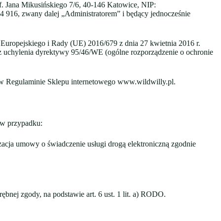
f. Jana Mikusińskiego 7/6, 40-146 Katowice, NIP:
 916, zwany dalej „Administratorem” i będący jednocześnie
Europejskiego i Rady (UE) 2016/679 z dnia 27 kwietnia 2016 r.
 uchylenia dyrektywy 95/46/WE (ogólne rozporządzenie o ochronie
tą w Regulaminie Sklepu internetowego www.wildwilly.pl.
 w przypadku:
lizacja umowy o świadczenie usługi drogą elektroniczną zgodnie
bnej zgody, na podstawie art. 6 ust. 1 lit. a) RODO.