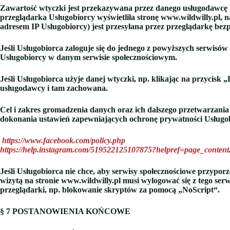
Zawartość wtyczki jest przekazywana przez danego usługodawcę be
przeglądarka Usługobiorcy wyświetliła stronę www.wildwilly.pl, n
adresem IP Usługobiorcy) jest przesyłana przez przeglądarkę be
Jeśli Usługobiorca zaloguje się do jednego z powyższych serwisó
Usługobiorcy w danym serwisie społecznościowym.
Jeśli Usługobiorca użyje danej wtyczki, np. klikając na przycisk
usługodawcy i tam zachowana.
Cel i zakres gromadzenia danych oraz ich dalszego przetwarzani
dokonania ustawień zapewniających ochronę prywatności Usługob
https://www.facebook.com/policy.php
https://help.instagram.com/519522125107875?helpref=page_content
Jeśli Usługobiorca nie chce, aby serwisy społecznościowe przypo
wizytą na stronie www.wildwilly.pl musi wylogować się z tego ser
przeglądarki, np. blokowanie skryptów za pomocą „NoScript“.
§ 7
POSTANOWIENIA KOŃCOWE