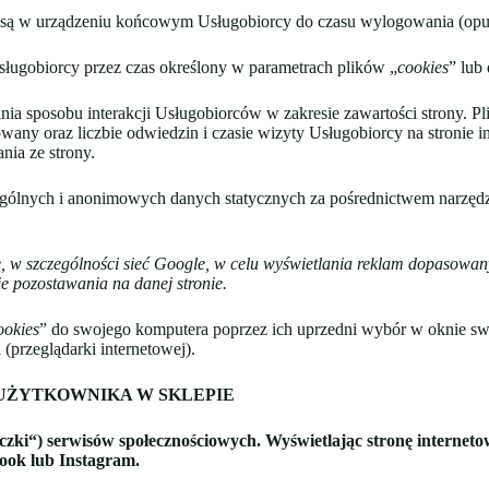
 są w urządzeniu końcowym Usługobiorcy do czasu wylogowania (opus
ugobiorcy przez czas określony w parametrach plików „
cookies
” lub
nia sposobu interakcji Usługobiorców w zakresie zawartości strony. Pli
rowany oraz liczbie odwiedzin i czasie wizyty Usługobiorcy na stronie i
nia ze strony.
ogólnych i anonimowych danych statycznych za pośrednictwem narzędzi
, w szczególności sieć Google, w celu wyświetlania reklam dopasowany
e pozostawania na danej stronie.
ookies
” do swojego komputera poprzez ich uprzedni wybór w oknie swo
(przeglądarki internetowej).
UŻYTKOWNIKA W SKLEPIE
zki“) serwisów społecznościowych. Wyświetlając stronę interneto
ook lub Instagram.