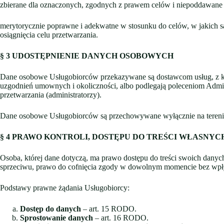
zbierane dla oznaczonych, zgodnych z prawem celów i niepoddawane 
merytorycznie poprawne i adekwatne w stosunku do celów, w jakich są 
osiągnięcia celu przetwarzania.
§ 3
UDOSTĘPNIENIE DANYCH OSOBOWYCH
Dane osobowe Usługobiorców przekazywane są dostawcom usług, z kt
uzgodnień umownych i okoliczności, albo podlegają poleceniom Admini
przetwarzania (administratorzy).
Dane osobowe Usługobiorców są przechowywane wyłącznie na teren
§ 4
PRAWO KONTROLI, DOSTĘPU DO TREŚCI WŁASNYC
Osoba, której dane dotyczą, ma prawo dostępu do treści swoich danyc
sprzeciwu, prawo do cofnięcia zgody w dowolnym momencie bez wpły
Podstawy prawne żądania Usługobiorcy:
Dostęp do danych
– art. 15 RODO.
Sprostowanie danych
– art. 16 RODO.