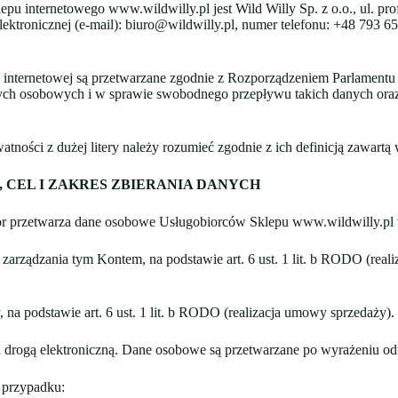
 internetowego www.wildwilly.pl jest Wild Willy Sp. z o.o., ul. pro
onicznej (e-mail): biuro@wildwilly.pl, numer telefonu: +48 793 654
 internetowej są przetwarzane zgodnie z Rozporządzeniem Parlamentu 
ych osobowych i w sprawie swobodnego przepływu takich danych oraz
watności z dużej litery należy rozumieć zgodnie z ich definicją zawar
CEL I ZAKRES ZBIERANIA DANYCH
or przetwarza dane osobowe Usługobiorców Sklepu www.wildwilly.pl
i zarządzania tym Kontem, na podstawie art. 6 ust. 1 lit. b RODO (rea
a podstawie art. 6 ust. 1 lit. b RODO (realizacja umowy sprzedaży).
h drogą elektroniczną. Dane osobowe są przetwarzane po wyrażeniu odrę
przypadku: