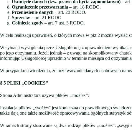
Usunięcie danych (tzw. prawo do bycia zapomnianym)
– ar
Ograniczenie przetwarzania
– art. 18 RODO.
Przeniesienie danych
– art. 20 RODO.
Sprzeciw
– art. 21 RODO
Cofnięcie zgody
– art. 7 ust. 3 RODO.
W celu realizacji uprawnień, o których mowa w pkt 2 można wysłać s
W sytuacji wystąpienia przez Usługobiorcę z uprawnieniem wynikający
po jego otrzymaniu. Jeżeli jednak – z uwagi na skomplikowany charakt
informując Usługobiorcę uprzednio w terminie miesiąca od otrzymania
W przypadku stwierdzenia, że przetwarzanie danych osobowych naru
§ 5
PLIKI „COOKIES”
Strona Administratora używa plików „
cookies”
.
Instalacja plików „
cookies
” jest konieczna do prawidłowego świadczeni
także dają one także możliwość opracowywania ogólnych statystyk odw
W ramach strony stosowane są dwa rodzaje plików „
cookies
”: „sesyjne