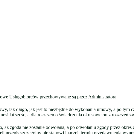
we Usługobiorców przechowywane są przez Administratora:
y, tak długo, jak jest to niezbędne do wykonania umowy, a po tym c
ynosi lat sześć, a dla roszczeń o świadczenia okresowe oraz roszczeń z
o, aż zgoda nie zostanie odwołana, a po odwołaniu zgody przez okres
i przepis szczególny nie stanowi inaczej, termin przedawnienia wynosi