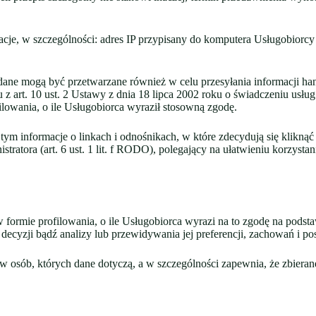
je, w szczególności: adres IP przypisany do komputera Usługobiorcy 
O dane mogą być przetwarzane również w celu przesyłania informacji 
art. 10 ust. 2 Ustawy z dnia 18 lipca 2002 roku o świadczeniu usług d
owania, o ile Usługobiorca wyraził stosowną zgodę.
m informacje o linkach i odnośnikach, w które zdecydują się klikną
stratora (art. 6 ust. 1 lit. f RODO), polegający na ułatwieniu korzyst
mie profilowania, o ile Usługobiorca wyrazi na to zgodę na podstawi
decyzji bądź analizy lub przewidywania jej preferencji, zachowań i po
ów osób, których dane dotyczą, a w szczególności zapewnia, że zbieran