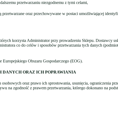
dalszemu przetwarzaniu niezgodnemu z tymi celami,
przetwarzane oraz przechowywane w postaci umożliwiającej identyfikac
órych korzysta Administrator przy prowadzeniu Sklepu. Dostawcy us
stratora co do celów i sposobów przetwarzania tych danych (podmioty 
ie Europejskiego Obszaru Gospodarczego (EOG).
H DANYCH ORAZ ICH POPRAWIANIA
h osobowych oraz prawo ich sprostowania, usunięcia, ograniczenia pr
wu na zgodność z prawem przetwarzania, którego dokonano na podsta