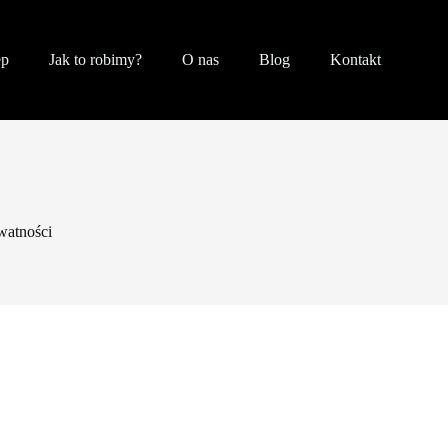
ep
Jak to robimy?
O nas
Blog
Kontakt
watności