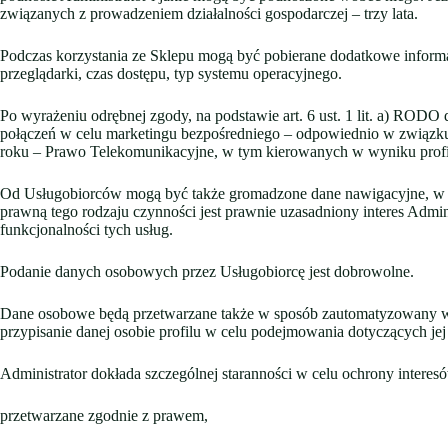
związanych z prowadzeniem działalności gospodarczej – trzy lata.
Podczas korzystania ze Sklepu mogą być pobierane dodatkowe informac
przeglądarki, czas dostępu, typ systemu operacyjnego.
Po wyrażeniu odrębnej zgody, na podstawie art. 6 ust. 1 lit. a) ROD
połączeń w celu marketingu bezpośredniego – odpowiednio w związku z 
roku – Prawo Telekomunikacyjne, w tym kierowanych w wyniku profil
Od Usługobiorców mogą być także gromadzone dane nawigacyjne, w ty
prawną tego rodzaju czynności jest prawnie uzasadniony interes Admini
funkcjonalności tych usług.
Podanie danych osobowych przez Usługobiorcę jest dobrowolne.
Dane osobowe będą przetwarzane także w sposób zautomatyzowany w for
przypisanie danej osobie profilu w celu podejmowania dotyczących jej 
Administrator dokłada szczególnej staranności w celu ochrony interes
przetwarzane zgodnie z prawem,