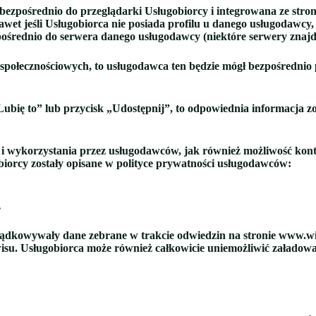
zpośrednio do przeglądarki Usługobiorcy i integrowana ze stroną.
awet jeśli Usługobiorca nie posiada profilu u danego usługodawcy,
zpośrednio do serwera danego usługodawcy (niektóre serwery zna
w społecznościowych, to usługodawca ten będzie mógł bezpośrednio
 „Lubię to” lub przycisk „Udostępnij”, to odpowiednia informacja 
a i wykorzystania przez usługodawców, jak również możliwość kon
iorcy zostały opisane w polityce prywatności usługodawców:
.
rządkowywały dane zebrane w trakcie odwiedzin na stronie www.wil
wisu. Usługobiorca może również całkowicie uniemożliwić załadowa