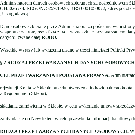
Administratorem danych osobowych zbieranych za pośrednictwem Sklepu
6343026574. REGON: 525978920, KRS 0001050072, adres poczty elektr
„Usługodawcą”.
Dane osobowe zbierane przez Administratora za pośrednictwem strony
w sprawie ochrony osób fizycznych w związku z przetwarzaniem dan
danych), zwane dalej
RODO.
Wszelkie wyrazy lub wyrażenia pisane w treści niniejszej Polityki Pry
§ 2
RODZAJ PRZETWARZANYCH DANYCH OSOBOWYCH, 
CEL PRZETWARZANIA I PODSTAWA PRAWNA.
Administrat
rejestracji Konta w Sklepie, w celu utworzenia indywidualnego konta 
z Regulaminem Sklepu),
składania zamówienia w Sklepie, w celu wykonania umowy sprzedaży, n
zapisania się do Newslettera w celu przesyłania informacji handlowyc
RODZAJ PRZETWARZANYCH DANYCH OSOBOWYCH.
W 