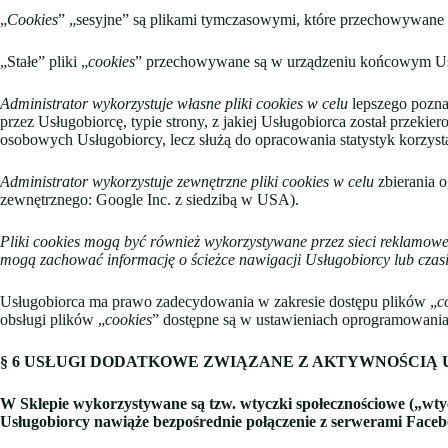
„
Cookies
” „sesyjne” są plikami tymczasowymi, które przechowywane
„Stałe” pliki „
cookies
” przechowywane są w urządzeniu końcowym Usł
Administrator wykorzystuje własne pliki cookies w celu
lepszego pozna
przez Usługobiorcę, typie strony, z jakiej Usługobiorca został przekie
osobowych Usługobiorcy, lecz służą do opracowania statystyk korzysta
Administrator wykorzystuje zewnętrzne pliki cookies w celu
zbierania 
zewnętrznego: Google Inc. z siedzibą w USA).
Pliki cookies mogą być również wykorzystywane przez sieci reklamowe
mogą zachować informację o ścieżce nawigacji Usługobiorcy lub czasi
Usługobiorca ma prawo zadecydowania w zakresie dostępu plików „
c
obsługi plików „
cookies
” dostępne są w ustawieniach oprogramowania 
§ 6
USŁUGI DODATKOWE ZWIĄZANE Z AKTYWNOŚCIĄ 
W Sklepie wykorzystywane są tzw. wtyczki społecznościowe („wtyc
Usługobiorcy nawiąże bezpośrednie połączenie z serwerami Faceb