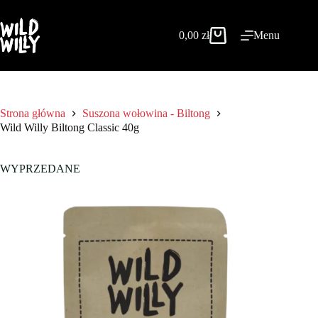
Przejdź
do
treści
0,00
zł
Menu
Koszyk
Strona główna
Suszona wołowina - Biltong
Wild Willy Biltong Classic 40g
WYPRZEDANE