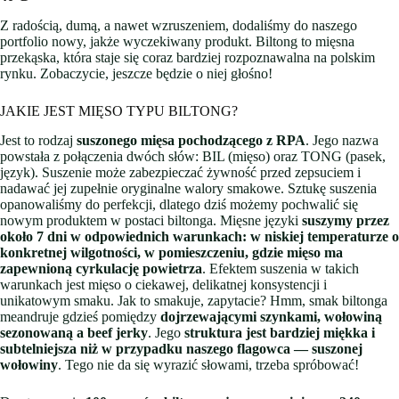
Z radością, dumą, a nawet wzruszeniem, dodaliśmy do naszego
portfolio nowy, jakże wyczekiwany produkt. Biltong to mięsna
przekąska, która staje się coraz bardziej rozpoznawalna na polskim
rynku. Zobaczycie, jeszcze będzie o niej głośno!
JAKIE JEST MIĘSO TYPU BILTONG?
Jest to rodzaj
suszonego mięsa pochodzącego z RPA
. Jego nazwa
powstała z połączenia dwóch słów: BIL (mięso) oraz TONG (pasek,
język). Suszenie może zabezpieczać żywność przed zepsuciem i
nadawać jej zupełnie oryginalne walory smakowe. Sztukę suszenia
opanowaliśmy do perfekcji, dlatego dziś możemy pochwalić się
nowym produktem w postaci biltonga. Mięsne języki
suszymy przez
około 7 dni w odpowiednich warunkach: w niskiej temperaturze o
konkretnej wilgotności, w pomieszczeniu, gdzie mięso ma
zapewnioną cyrkulację powietrza
. Efektem suszenia w takich
warunkach jest mięso o ciekawej, delikatnej konsystencji i
unikatowym smaku. Jak to smakuje, zapytacie? Hmm, smak biltonga
meandruje gdzieś pomiędzy
dojrzewającymi szynkami, wołowiną
sezonowaną a beef jerky
. Jego
struktura jest bardziej miękka i
subtelniejsza niż w przypadku naszego flagowca — suszonej
wołowiny
. Tego nie da się wyrazić słowami, trzeba spróbować!