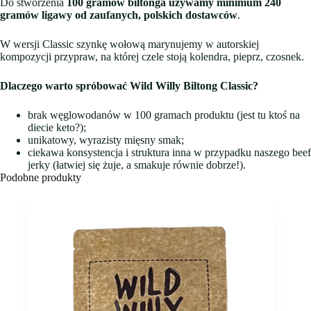
Do stworzenia
100 gramów biltonga używamy minimum 240
gramów ligawy od zaufanych, polskich dostawców
.
W wersji Classic szynkę wołową marynujemy w autorskiej
kompozycji przypraw, na której czele stoją kolendra, pieprz, czosnek.
Dlaczego warto spróbować Wild Willy Biltong Classic?
brak węglowodanów w 100 gramach produktu (jest tu ktoś na
diecie keto?);
unikatowy, wyrazisty mięsny smak;
ciekawa konsystencja i struktura inna w przypadku naszego beef
jerky (łatwiej się żuje, a smakuje równie dobrze!).
Podobne produkty