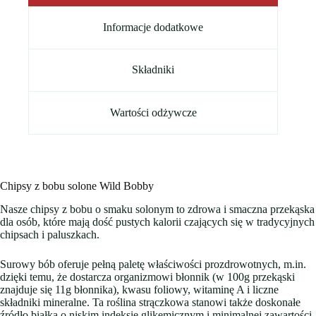
Informacje dodatkowe
Składniki
Wartości odżywcze
Chipsy z bobu solone Wild Bobby
Nasze chipsy z bobu o smaku solonym to zdrowa i smaczna przekąska
dla osób, które mają dość pustych kalorii czających się w tradycyjnych
chipsach i paluszkach.
Surowy bób oferuje pełną paletę właściwości prozdrowotnych, m.in.
dzięki temu, że dostarcza organizmowi błonnik (w 100g przekąski
znajduje się 11g błonnika), kwasu foliowy, witaminę A i liczne
składniki mineralne. Ta roślina strączkowa stanowi także doskonałe
źródło białka o niskim indeksie glikemicznym i minimalnej zawartości