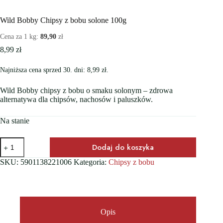
Wild Bobby Chipsy z bobu solone 100g
Cena za 1 kg:
89,90
zł
8,99
zł
Najniższa cena sprzed 30. dni:
8,99
zł
.
Wild Bobby chipsy z bobu o smaku solonym – zdrowa
alternatywa dla chipsów, nachosów i paluszków.
Na stanie
ilość
Dodaj do koszyka
Wild
Bobby
SKU:
5901138221006
Kategoria:
Chipsy z bobu
Chipsy
z
bobu
solone
100g
Opis