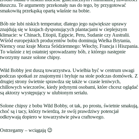
tłuszczu. Te argumenty przekonały nas do tego, by przygotować
smakowitą przekąską opartą właśnie na bobie.
Bób nie lubi niskich temperatur, dlatego jego największe uprawy
znajdują się w krajach dysponujących plantacjami w cieplejszym
klimacie: w Chinach, Etiopii, Egipcie, Peru, Sudanie czy Australii.
Wśród europejskich producentów bobu dominują Wielka Brytania,
Niemcy oraz kraje Morza Śródziemnego: Włochy, Francja i Hiszpania.
To właśnie z tej ostatniej sprowadzamy bób, z którego następnie
tworzymy nasze solone chipsy.
Wild Bobby jest duszą towarzystwa. Uwielbia być w centrum uwagi
podczas spotkań ze znajomymi i bryluje na stole podczas domówek. Z
drugiej strony świetnie sprawdza się także w czasie leniwych,
chillowych wieczorów, kiedy jedynymi osobami, które chcesz oglądać
są aktorzy występujący w ulubionym serialu.
Solone chipsy z bobu Wild Bobby, ot tak, po prostu, świetnie smakują,
choć są i tacy, którzy twierdzą, że swój prawdziwy potencjał
odkrywają dopiero w towarzystwie piwa craftowego.
Ostrzegamy – wciągają 😉