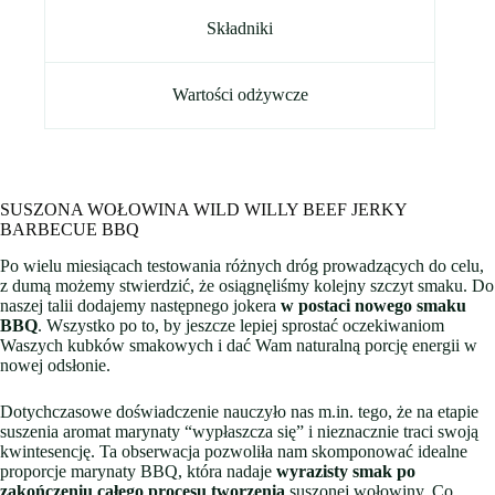
Składniki
Wartości odżywcze
SUSZONA WOŁOWINA WILD WILLY BEEF JERKY
BARBECUE BBQ
Po wielu miesiącach testowania różnych dróg prowadzących do celu,
z dumą możemy stwierdzić, że osiągnęliśmy kolejny szczyt smaku. Do
naszej talii dodajemy następnego jokera
w postaci nowego smaku
BBQ
. Wszystko po to, by jeszcze lepiej sprostać oczekiwaniom
Waszych kubków smakowych i dać Wam naturalną porcję energii w
nowej odsłonie.
Dotychczasowe doświadczenie nauczyło nas m.in. tego, że na etapie
suszenia aromat marynaty “wypłaszcza się” i nieznacznie traci swoją
kwintesencję. Ta obserwacja pozwoliła nam skomponować idealne
proporcje marynaty BBQ, która nadaje
wyrazisty smak po
zakończeniu całego procesu tworzenia
suszonej wołowiny. Co