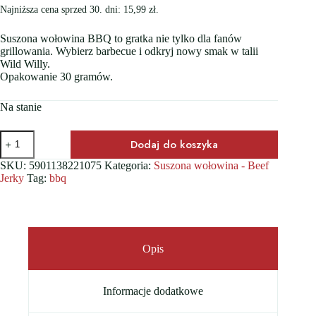
Najniższa cena sprzed 30. dni:
15,99
zł
.
Suszona wołowina BBQ to gratka nie tylko dla fanów
grillowania. Wybierz barbecue i odkryj nowy smak w talii
Wild Willy.
Opakowanie 30 gramów.
Na stanie
ilość
Dodaj do koszyka
Wild
Willy
SKU:
5901138221075
Kategoria:
Suszona wołowina - Beef
Beef
Jerky
Tag:
bbq
Jerky
BBQ
30g
Opis
Informacje dodatkowe