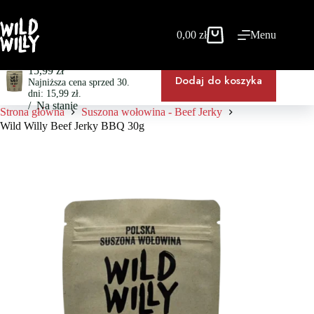
Przejdź
do
treści
0,00
zł
Menu
Koszyk
Wild Willy Beef Jerky BBQ 30g
15,99
zł
Dodaj do koszyka
Najniższa cena sprzed 30.
dni:
15,99
zł
.
Na stanie
Strona główna
Suszona wołowina - Beef Jerky
Wild Willy Beef Jerky BBQ 30g