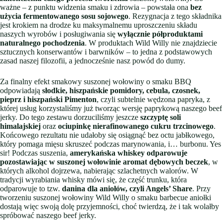
ważne – z punktu widzenia smaku i zdrowia – powstała ona
bez
użycia fermentowanego sosu sojowego
. Rezygnacja z tego składnika
jest krokiem na drodze ku maksymalnemu uproszczeniu składu
naszych wyrobów i posługiwania się
wyłącznie półproduktami
naturalnego pochodzenia
. W produktach Wild Willy nie znajdziecie
sztucznych konserwantów i barwników – to jedna z podstawowych
zasad naszej filozofii, a jednocześnie nasz powód do dumy.
Za finalny efekt smakowy suszonej wołowiny o smaku BBQ
odpowiadają
słodkie, hiszpańskie pomidory, cebula, czosnek,
pieprz i hiszpański Pimenton
, czyli subtelnie wędzona papryka, z
której usług korzystaliśmy już tworząc wersję paprykową naszego beef
jerky. Do tego zestawu dorzuciliśmy jeszcze
szczyptę soli
himalajskiej
oraz
ociupinkę nierafinowanego cukru trzcinowego
.
Końcowego rezultatu nie udałoby się osiągnąć bez octu jabłkowego,
który pomaga mięsu skruszeć podczas marynowania, i… burbonu. Yes
sir! Podczas suszenia,
amerykańska whiskey odparowuje
pozostawiając w suszonej wołowinie aromat dębowych beczek
, w
których alkohol dojrzewa, nabierając szlachetnych walorów. W
tradycji wyrabiania whisky mówi się, że część trunku, która
odparowuje to tzw.
danina dla aniołów, czyli Angels’ Share
. Przy
tworzeniu suszonej wołowiny Wild Willy o smaku barbecue aniołki
dostają więc swoją dolę przyjemności, choć twierdzą, że i tak wolałby
spróbować naszego beef jerky.