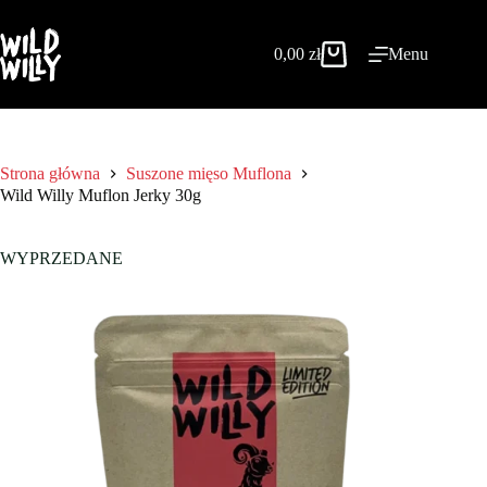
Przejdź
do
treści
0,00
zł
Menu
Koszyk
Strona główna
Suszone mięso Muflona
Wild Willy Muflon Jerky 30g
WYPRZEDANE