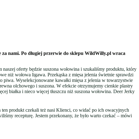
 za nami. Po długiej przerwie do sklepu WildWilly.pl wraca
m naszej oferty będzie suszona wołowina i szukaliśmy produktu, który
we niż wołowa ligawa. Przekąska z mięsa jelenia świetnie sprawdzi
wego piwa. Wyselekcjonowane kawałki mięsa z jelenia w towarzystwie
ewna olchowego i suszona. W efekcie otrzymujemy cienkie plastry
ięcej białka i nieco więcej tłuszczu niż suszona wołowina. Deer Jerky
 ten produkt czekali też nasi Klienci, co widać po ich owacyjnych
iliśmy recepturę. Jestem przekonany, że było warto czekać – mówi