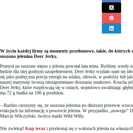
W życiu każdej firmy są momenty przełomowe, takie, do których s
suszona jelenina Deer Jerky.
Pomysł na suszone mięso z jelenia powstał lata temu. Byliśmy wtedy n
będzie dla niej godnym uzupełnieniem. Deer Jerky wydało nam się id
się jako podręczna porcja energii na szlaku, siłowni, w podróży lub 
naszej marynaty tworzą niezapomniane doznania smakowe. Krucha jel
Deer Jerky, które rozpływają się w ustach, stopniowo uwalniając głębię
ma 72 g białka na 100 g produktu.
– Bardzo cieszymy się, że suszona jelenina po dłuższej przerwie wraca
reakcjach na informację o powrocie jelenia. W przypadku „nowego” De
Marcin Wilczyński, twórca marki Wild Willy.
Nie zwlekaj!
Kup teraz
i przekonaj się o walorach jelenia na własn