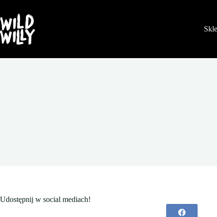
Przejdź
do
treści
Skl
Strona główna
Udostępnij w social mediach!