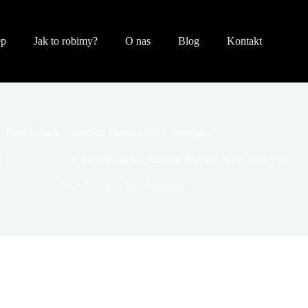
ep
Jak to robimy?
O nas
Blog
Kontakt
Deer is back – suszona jelenina znów dostępna
Bez kategorii
Deer is back – suszona jelenina znów dostępna
2021-03-22
Bez kategorii