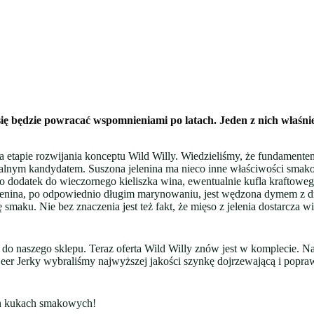
ię będzie powracać wspomnieniami po latach. Jeden z nich właśnie
a etapie rozwijania konceptu Wild Willy. Wiedzieliśmy, że fundamente
ealnym kandydatem. Suszona jelenina ma nieco inne właściwości smako
jako dodatek do wieczornego kieliszka wina, ewentualnie kufla krafto
enina, po odpowiednio długim marynowaniu, jest wędzona dymem z dr
 smaku. Nie bez znaczenia jest też fakt, że mięso z jelenia dostarcza w
 do naszego sklepu. Teraz oferta Wild Willy znów jest w komplecie. Na
er Jerky wybraliśmy najwyższej jakości szynkę dojrzewającą i popraw
ych kukach smakowych!